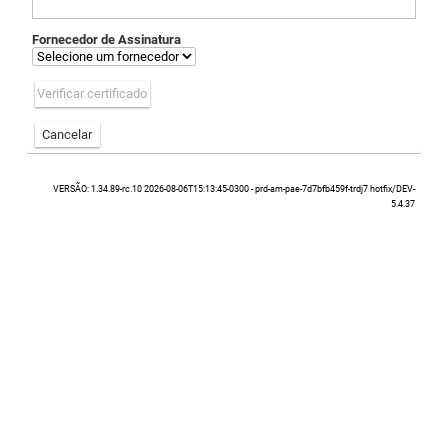
Fornecedor de Assinatura
Verificar certificado
Cancelar
VERSÃO: 1.34.89-rc.10 2026-08-06T15:13:45-0300 - prd-am-pae-7d7bfb459f-trdj7 hotfix/DEV-
5.4.37